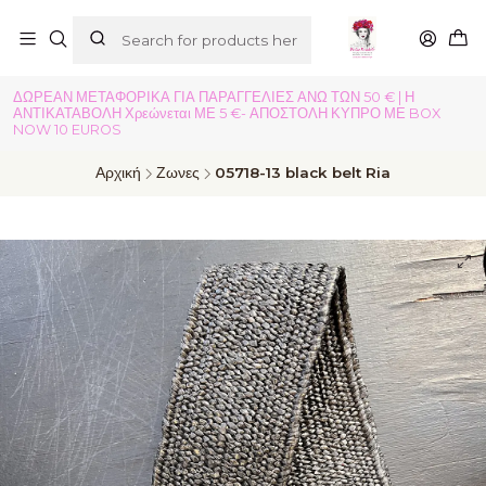
ΔΩΡΕΑΝ ΜΕΤΑΦΟΡΙΚΑ ΓΙΑ ΠΑΡΑΓΓΕΛΙΕΣ ΑΝΩ ΤΩΝ 50 € | Η
ΑΝΤΙΚΑΤΑΒΟΛΗ Χρεώνεται ΜΕ 5 €- ΑΠΟΣΤΟΛΗ ΚΥΠΡΟ ΜΕ BOX
NOW 10 EUROS
Αρχική
Ζωνες
05718-13 black belt Ria