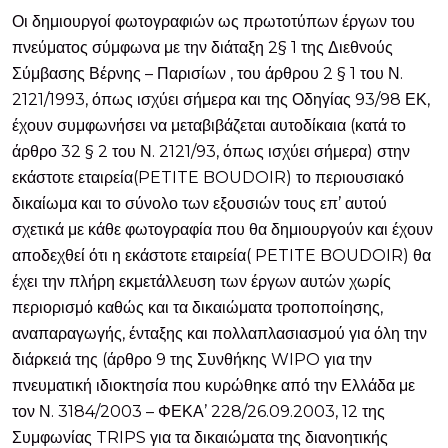
Οι δημιουργοί φωτογραφιών ως πρωτοτύπων έργων του
πνεύματος σύμφωνα με την διάταξη 2§ 1 της Διεθνούς
Σύμβασης Βέρνης – Παρισίων , του άρθρου 2 § 1 του Ν.
2121/1993, όπως ισχύει σήμερα και της Οδηγίας 93/98 ΕΚ,
έχουν συμφωνήσει να μεταβιβάζεται αυτοδίκαια (κατά το
άρθρο 32 § 2 του Ν. 2121/93, όπως ισχύει σήμερα) στην
εκάστοτε εταιρεία(PETITE BOUDOIR) το περιουσιακό
δικαίωμα και το σύνολο των εξουσιών τους επ’ αυτού
σχετικά με κάθε φωτογραφία που θα δημιουργούν και έχουν
αποδεχθεί ότι η εκάστοτε εταιρεία( PETITE BOUDOIR) θα
έχει την πλήρη εκμετάλλευση των έργων αυτών χωρίς
περιορισμό καθώς και τα δικαιώματα τροποποίησης,
αναπαραγωγής, ένταξης και πολλαπλασιασμού για όλη την
διάρκειά της (άρθρο 9 της Συνθήκης WIPO για την
πνευματική ιδιοκτησία που κυρώθηκε από την Ελλάδα με
τον Ν. 3184/2003 – ΦΕΚΑ’ 228/26.09.2003, 12 της
Συμφωνίας TRIPS για τα δικαιώματα της διανοητικής