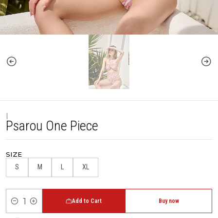
|
Psarou One Piece
SIZE
S
M
L
XL
Add to Cart
Buy now
Quantity