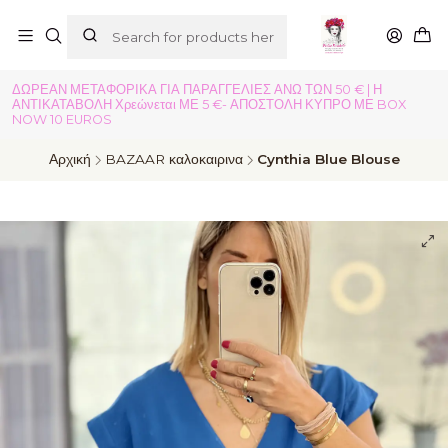
ΔΩΡΕΑΝ ΜΕΤΑΦΟΡΙΚΑ ΓΙΑ ΠΑΡΑΓΓΕΛΙΕΣ ΑΝΩ ΤΩΝ 50 € | Η
ΑΝΤΙΚΑΤΑΒΟΛΗ Χρεώνεται ΜΕ 5 €- ΑΠΟΣΤΟΛΗ ΚΥΠΡΟ ΜΕ BOX
NOW 10 EUROS
Αρχική
BAZAAR καλοκαιρινα
Cynthia Blue Blouse