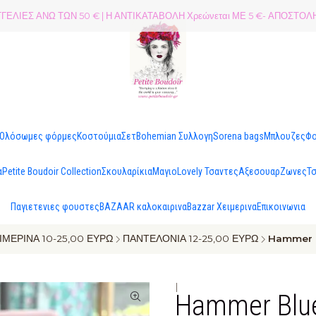
ΕΛΙΕΣ ΑΝΩ ΤΩΝ 50 € | Η ΑΝΤΙΚΑΤΑΒΟΛΗ Χρεώνεται ΜΕ 5 €- ΑΠΟΣΤ
Ολόσωμες φόρμες
Κοστούμια
Σετ
Bohemian Συλλογη
Sorena bags
Μπλουζες
Φ
α
Petite Boudoir Collection
Σκουλαρίκια
Μαγιo
Lovely Τσαντες
Αξεσουαρ
Ζωνες
Τ
Παγιετενιες φουστες
BAZAAR καλοκαιρινα
Bazzar Χειμερινα
Επικοινωνια
ΙΜΕΡΙΝΑ 10-25,00 ΕΥΡΩ
ΠΑΝΤΕΛΟΝΙΑ 12-25,00 ΕΥΡΩ
Hammer B
|
Hammer Blue