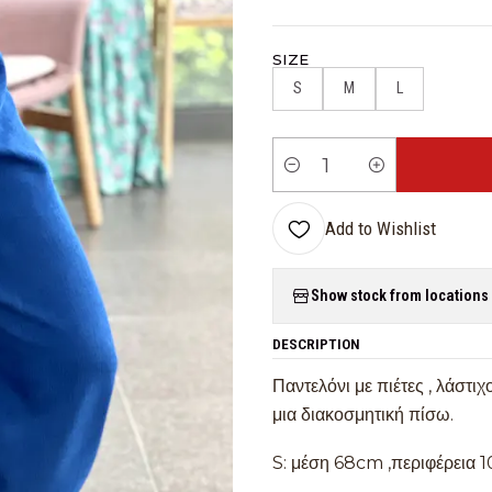
SIZE
S
M
L
Quantity
Add to Wishlist
Show stock from locations
DESCRIPTION
Παντελόνι με πιέτες , λάστι
μια διακοσμητική πίσω.
S: μέση 68cm ,περιφέρεια