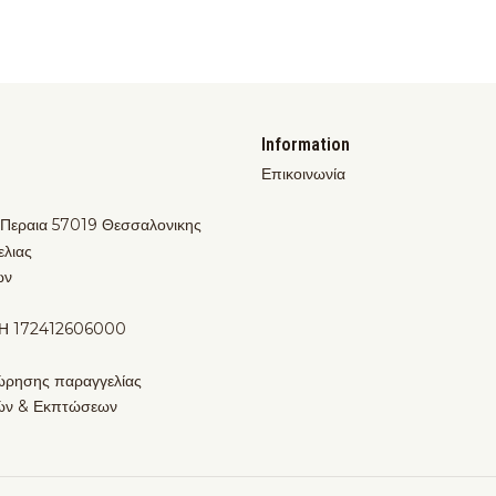
Information
Επικοινωνία
 Περαια 57019 Θεσσαλονικης
ελιας
ων
Η 172412606000
ώρησης παραγγελίας
ών & Εκπτώσεων