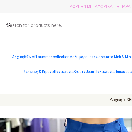
ΔΩΡΕΑΝ ΜΕΤΑΦΟΡΙΚΑ ΓΙΑ ΠΑΡΑΓΓ
Αρχικη
50% off summer collection
Μαξι φορεματα
Φορεματα Midi & Mini
Ζακέτες & Κιμονό
Παντελονια/Σορτς
Jean Παντελονια
Παπουτσι
Αρχική
ΧΕ