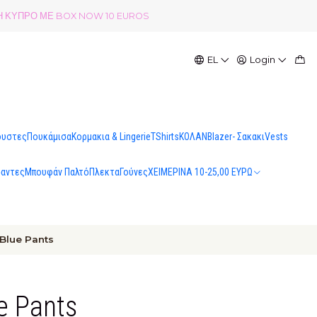
ΟΛΗ ΚΥΠΡΟ ΜΕ BOX NOW 10 EUROS
EL
Login
ουστες
Πουκάμισα
Κορμακια & Lingerie
TShirts
ΚΟΛΑΝ
Blazer- Σακακι
Vests
σαντες
Μπουφάν Παλτό
Πλεκτα
Γούνες
ΧΕΙΜΕΡΙΝΑ 10-25,00 ΕΥΡΩ
lue Pants
 Pants