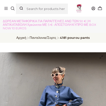
ΔΩΡΕΑΝ ΜΕΤΑΦΟΡΙΚΑ ΓΙΑ ΠΑΡΑΓΓΕΛΙΕΣ ΑΝΩ ΤΩΝ 50 € | Η
ΑΝΤΙΚΑΤΑΒΟΛΗ Χρεώνεται ΜΕ 5 €- ΑΠΟΣΤΟΛΗ ΚΥΠΡΟ ΜΕ BOX
NOW 10 EUROS
Αρχική
Παντελονια/Σορτς
4181 pourou pants