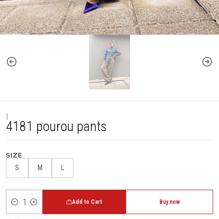
|
4181 pourou pants
SIZE
S
M
L
Add to Cart
Buy now
Quantity