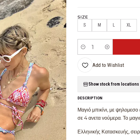
SIZE
S
M
L
XL
Quantity
Add to Wishlist
Show stock from locations
DESCRIPTION
Μαγιό μπικίνι, με ψηλομεσ
σε 4 ανετα νούμερα. Το μαγιό
Ελληνικής Κατασκευής, σει