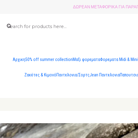
ΔΩΡΕΑΝ ΜΕΤΑΦΟΡΙΚΑ ΓΙΑ ΠΑΡΑΓΓ
Αρχικη
50% off summer collection
Μαξι φορεματα
Φορεματα Midi & Mini
Ζακέτες & Κιμονό
Παντελονια/Σορτς
Jean Παντελονια
Παπουτσι