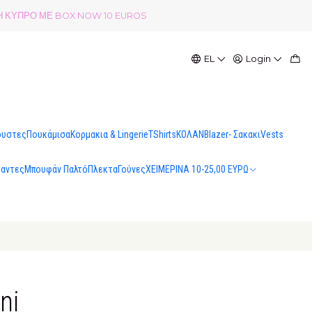
ΟΛΗ ΚΥΠΡΟ ΜΕ BOX NOW 10 EUROS
EL
Login
ουστες
Πουκάμισα
Κορμακια & Lingerie
TShirts
ΚΟΛΑΝ
Blazer- Σακακι
Vests
σαντες
Μπουφάν Παλτό
Πλεκτα
Γούνες
ΧΕΙΜΕΡΙΝΑ 10-25,00 ΕΥΡΩ
ni