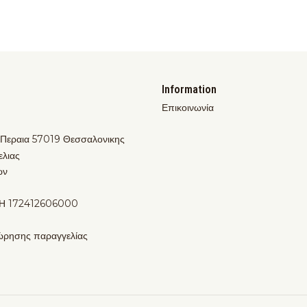
Information
Επικοινωνία
 Περαια 57019 Θεσσαλονικης
ελιας
ων
Η 172412606000
ώρησης παραγγελίας