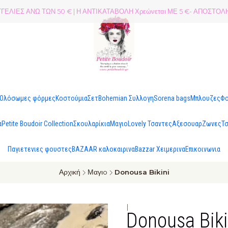
ΕΛΙΕΣ ΑΝΩ ΤΩΝ 50 € | Η ΑΝΤΙΚΑΤΑΒΟΛΗ Χρεώνεται ΜΕ 5 €- ΑΠΟΣΤ
Ολόσωμες φόρμες
Κοστούμια
Σετ
Bohemian Συλλογη
Sorena bags
Μπλουζες
Φ
α
Petite Boudoir Collection
Σκουλαρίκια
Μαγιo
Lovely Τσαντες
Αξεσουαρ
Ζωνες
Τ
Παγιετενιες φουστες
BAZAAR καλοκαιρινα
Bazzar Χειμερινα
Επικοινωνια
Αρχική
Μαγιo
Donousa Bikini
|
Donousa Biki