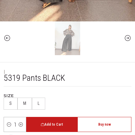
|
5319 Pants BLACK
SIZE
S
M
L
Add to Cart
Buy now
Quantity