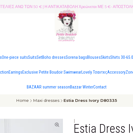
ΕΛΙΕΣ ΑΝΩ ΤΩΝ 50 € | Η ΑΝΤΙΚΑΤΑΒΟΛΗ Χρεώνεται ΜΕ 5 €- ΑΠΟΣΤ
es
One-piece suits
Suits
Set
Boho dresses
Sorena bags
Blouses
Skirts
Shirts 30-65.
ection
Earrings
Exclusive Petite Boudoir Swimwear
Lovely Τσαντες
Accessory
Zon
BAZAAR summer season
Bazzar Winter
Contact
Home
Maxi dresses
Estia Dress Ivory D80335
|
Estia Dress 