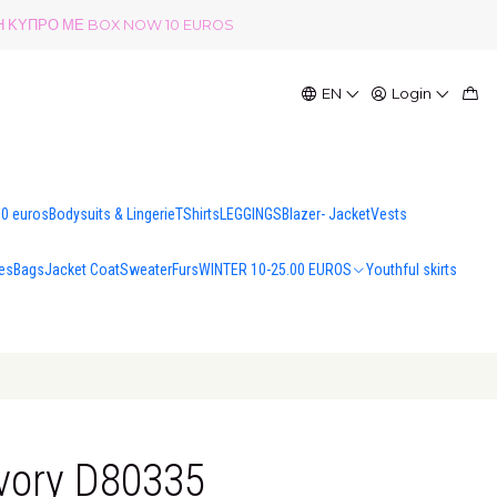
ΟΛΗ ΚΥΠΡΟ ΜΕ BOX NOW 10 EUROS
EN
Login
00 euros
Bodysuits & Lingerie
TShirts
LEGGINGS
Blazer- Jacket
Vests
es
Bags
Jacket Coat
Sweater
Furs
WINTER 10-25.00 EUROS
Youthful skirts
Ivory D80335