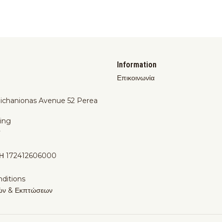
Information
Επικοινωνία
Michanionas Avenue 52 Perea
ing
y
Η 172412606000
ditions
ών & Εκπτώσεων