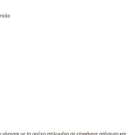
mide
 γίνονται με το ρούχο απλωμένο σε επιφάνεια, ατέντωτο και