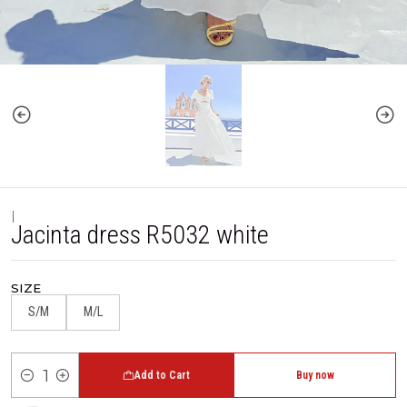
|
Jacinta dress R5032 white
SIZE
S/M
M/L
Add to Cart
Buy now
Quantity