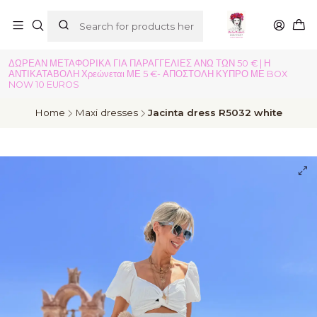
ΔΩΡΕΑΝ ΜΕΤΑΦΟΡΙΚΑ ΓΙΑ ΠΑΡΑΓΓΕΛΙΕΣ ΑΝΩ ΤΩΝ 50 € | Η
ΑΝΤΙΚΑΤΑΒΟΛΗ Χρεώνεται ΜΕ 5 €- ΑΠΟΣΤΟΛΗ ΚΥΠΡΟ ΜΕ BOX
NOW 10 EUROS
Home
Maxi dresses
Jacinta dress R5032 white