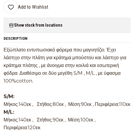
Add to Wishlist
Show stock from locations
DESCRIPTION
Εξώπλατο εντυπωσιακό φόρεμα που μαγνητίζει. Έχει
λάστιχο στην πλάτη για κράτημα μπούστου και λάστιχο για
κράτημα πλάτης , με άνοιγμα στην κοιλιά και εσωτερική
φόδρα. Διαθέσιμο σε δύο μεγέθη S/M , M/L , με ύφασμα
100%cotton.
S/M:
Μήκος:140εκ , Στήθος:80εκ , Μέση:90εκ , Περιφέρεια:110εκ
M/L:
Μήκος:140εκ , Στήθος:90εκ , Μέση:100εκ ,
Περιφέρεια:120εκ