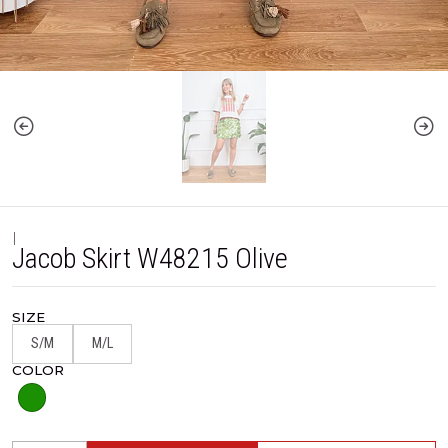
|
Jacob Skirt W48215 Olive
SIZE
S/M
M/L
COLOR