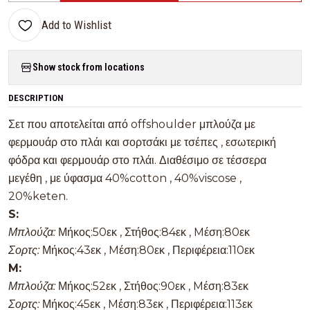
Add to Wishlist
Show stock from locations
DESCRIPTION
Σετ που αποτελείται από offshoulder μπλούζα με
φερμουάρ στο πλάι και σορτσάκι με τσέπες , εσωτερική
φόδρα και φερμουάρ στο πλάι. Διαθέσιμο σε τέσσερα
μεγέθη , με ύφασμα 40%cotton , 40%viscose ,
20%keten.
S:
Μπλούζα:
Μήκος:50εκ , Στήθος:84εκ , Mέση:80εκ
Σορτς:
Μήκος:43εκ , Mέση:80εκ , Περιφέρεια:110εκ
M:
Μπλούζα:
Μήκος:52εκ , Στήθος:90εκ , Mέση:83εκ
Σορτς:
Μήκος:45εκ , Mέση:83εκ , Περιφέρεια:113εκ