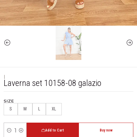
|
Laverna set 10158-08 galazio
SIZE
S
M
L
XL
Add to Cart
Buy now
Quantity