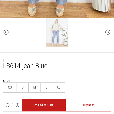
|
LS614 jean Blue
SIZE
XS
S
M
L
XL
Add to Cart
Buy now
Quantity