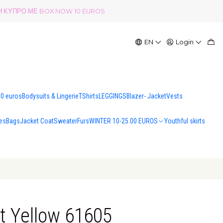
ΟΛΗ ΚΥΠΡΟ ΜΕ BOX NOW 10 EUROS
EN
Login
00 euros
Bodysuits & Lingerie
TShirts
LEGGINGS
Blazer- Jacket
Vests
es
Bags
Jacket Coat
Sweater
Furs
WINTER 10-25.00 EUROS
Youthful skirts
rt Yellow 61605