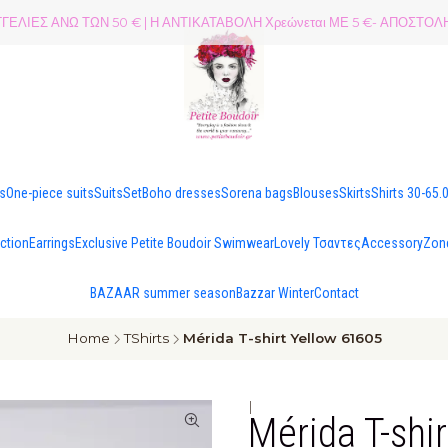
ΕΛΙΕΣ ΑΝΩ ΤΩΝ 50 € | Η ΑΝΤΙΚΑΤΑΒΟΛΗ Χρεώνεται ΜΕ 5 €- ΑΠΟΣΤ
es
One-piece suits
Suits
Set
Boho dresses
Sorena bags
Blouses
Skirts
Shirts 30-65.
ection
Earrings
Exclusive Petite Boudoir Swimwear
Lovely Τσαντες
Accessory
Zon
BAZAAR summer season
Bazzar Winter
Contact
Home
TShirts
Mérida T-shirt Yellow 61605
|
Mérida T-shi