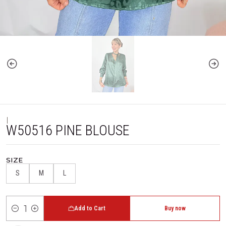
|
W50516 PINE BLOUSE
SIZE
S
M
L
Add to Cart
Buy now
Quantity