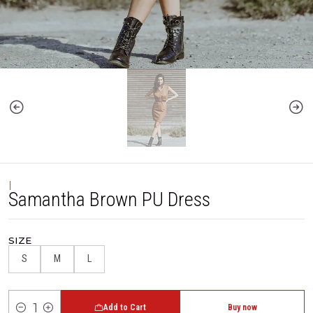
|
Samantha Brown PU Dress
SIZE
S
M
L
Add to Cart
Buy now