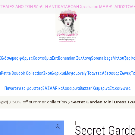
ΕΛΙΕΣ ΑΝΩ ΤΩΝ 50 € | Η ΑΝΤΙΚΑΤΑΒΟΛΗ Χρεώνεται ΜΕ 5 €- ΑΠΟΣΤ
Ολόσωμες φόρμες
Κοστούμια
Σετ
Bohemian Συλλογη
Sorena bags
Μπλουζες
Φ
α
Petite Boudoir Collection
Σκουλαρίκια
Μαγιo
Lovely Τσαντες
Αξεσουαρ
Ζωνες
Τ
Παγιετενιες φουστες
BAZAAR καλοκαιρινα
Bazzar Χειμερινα
Επικοινωνια
χική
50% off summer collection
Secret Garden Mini Dress 12
|
Secret Garde