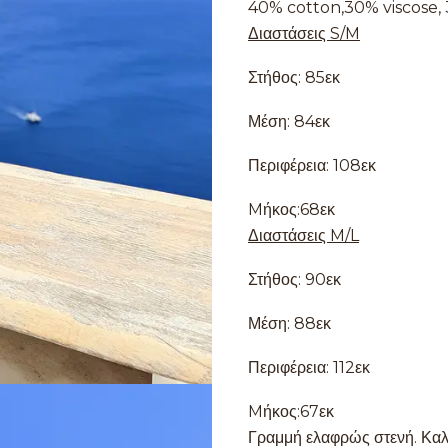
40% cotton,30% viscose,
Διαστάσεις S/M
Στήθος: 85εκ
Μέση: 84εκ
Περιφέρεια: 108εκ
Mήκος:68εκ
Διαστάσεις M/L
Στήθος: 90εκ
Μέση: 88εκ
Περιφέρεια: 112εκ
Mήκος:67εκ
Γραμμή ελαφρώς στενή. Καλ