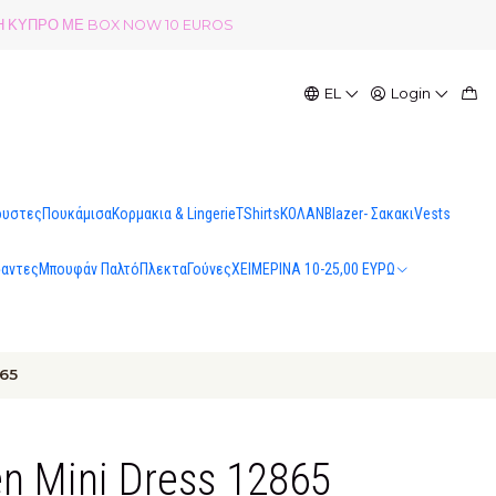
ΟΛΗ ΚΥΠΡΟ ΜΕ BOX NOW 10 EUROS
EL
Login
ουστες
Πουκάμισα
Κορμακια & Lingerie
TShirts
ΚΟΛΑΝ
Blazer- Σακακι
Vests
σαντες
Μπουφάν Παλτό
Πλεκτα
Γούνες
ΧΕΙΜΕΡΙΝΑ 10-25,00 ΕΥΡΩ
865
n Mini Dress 12865