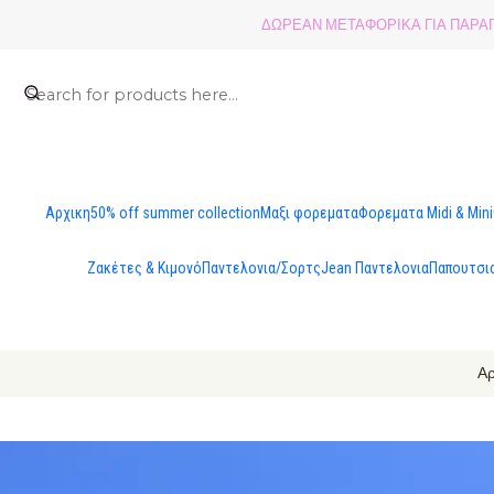
ΔΩΡΕΑΝ ΜΕΤΑΦΟΡΙΚΑ ΓΙΑ ΠΑΡΑΓΓ
Αρχικη
50% off summer collection
Μαξι φορεματα
Φορεματα Midi & Mini
Ζακέτες & Κιμονό
Παντελονια/Σορτς
Jean Παντελονια
Παπουτσι
Αρ