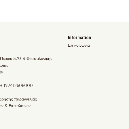
Information
Επικοινωνία
 Περαια 57019 Θεσσαλονικης
ελιας
ων
Η 172412606000
ώρησης παραγγελίας
ών & Εκπτώσεων