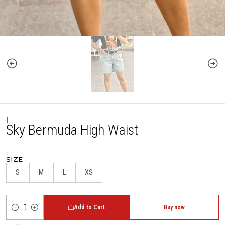
|
Sky Bermuda High Waist
SIZE
S
M
L
XS
Add to Cart
Buy now
Quantity