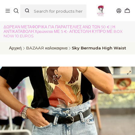
ΔΩΡΕΑΝ ΜΕΤΑΦΟΡΙΚΑ ΓΙΑ ΠΑΡΑΓΓΕΛΙΕΣ ΑΝΩ ΤΩΝ 50 € | Η
ΑΝΤΙΚΑΤΑΒΟΛΗ Χρεώνεται ΜΕ 5 €- ΑΠΟΣΤΟΛΗ ΚΥΠΡΟ ΜΕ BOX
NOW 10 EUROS
Αρχική
BAZAAR καλοκαιρινα
Sky Bermuda High Waist