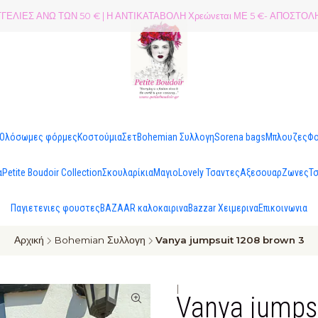
ΕΛΙΕΣ ΑΝΩ ΤΩΝ 50 € | Η ΑΝΤΙΚΑΤΑΒΟΛΗ Χρεώνεται ΜΕ 5 €- ΑΠΟΣΤ
Ολόσωμες φόρμες
Κοστούμια
Σετ
Bohemian Συλλογη
Sorena bags
Μπλουζες
Φ
α
Petite Boudoir Collection
Σκουλαρίκια
Μαγιo
Lovely Τσαντες
Αξεσουαρ
Ζωνες
Τ
Παγιετενιες φουστες
BAZAAR καλοκαιρινα
Bazzar Χειμερινα
Επικοινωνια
Αρχική
Bohemian Συλλογη
Vanya jumpsuit 1208 brown 3
|
Vanya jumps