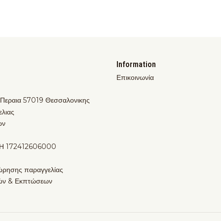
Information
Επικοινωνία
 Περαια 57019 Θεσσαλονικης
ελιας
ων
Η 172412606000
ώρησης παραγγελίας
ών & Εκπτώσεων