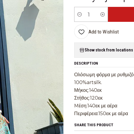
Quantity
Add to Wishlist
Show stock from locations
DESCRIPTION
Ολόσωμη φόρμα με ρυθμιζόμε
100%artsilk.
Μήκος:140εκ
Στήθος:120εκ
Mέση:140εκ με αέρα
Περιφέρεια:150εκ με αέρα
SHARE THIS PRODUCT