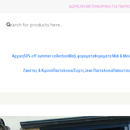
ΔΩΡΕΑΝ ΜΕΤΑΦΟΡΙΚΑ ΓΙΑ ΠΑΡΑΓΓ
Αρχικη
50% off summer collection
Μαξι φορεματα
Φορεματα Midi & Mini
Ζακέτες & Κιμονό
Παντελονια/Σορτς
Jean Παντελονια
Παπουτσι