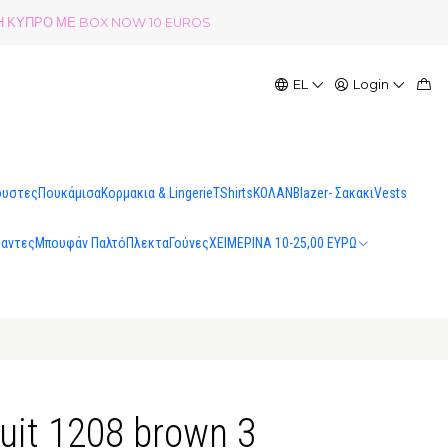
ΟΛΗ ΚΥΠΡΟ ΜΕ BOX NOW 10 EUROS
EL
Login
ουστες
Πουκάμισα
Κορμακια & Lingerie
TShirts
ΚΟΛΑΝ
Blazer- Σακακι
Vests
σαντες
Μπουφάν Παλτό
Πλεκτα
Γούνες
ΧΕΙΜΕΡΙΝΑ 10-25,00 ΕΥΡΩ
uit 1208 brown 3