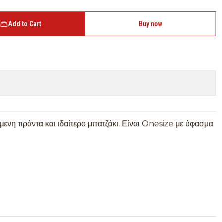
Add to Cart
Buy now
νη τιράντα και ιδαίτερο μπατζάκι. Είναι Onesize με ύφασμα