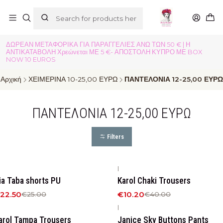
ΔΩΡΕΑΝ ΜΕΤΑΦΟΡΙΚΑ ΓΙΑ ΠΑΡΑΓΓΕΛΙΕΣ ΑΝΩ ΤΩΝ 50 € | Η
ΑΝΤΙΚΑΤΑΒΟΛΗ Χρεώνεται ΜΕ 5 €- ΑΠΟΣΤΟΛΗ ΚΥΠΡΟ ΜΕ BOX
NOW 10 EUROS
Αρχική
ΧΕΙΜΕΡΙΝΑ 10-25,00 ΕΥΡΩ
ΠΑΝΤΕΛΟΝΙΑ 12-25,00 ΕΥΡΩ
ΠΑΝΤΕΛΟΝΙΑ 12-25,00 ΕΥΡΩ
Filters
|
10%
OFF
-75%
OFF
ia Taba shorts PU
Karol Chaki Trousers
22.50
€10.20
€25.00
€40.00
|
75%
OFF
-42%
OFF
arol Tampa Trousers
Janice Sky Buttons Pants