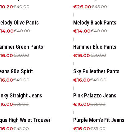
10.20
€26.00
€40.00
€45.00
|
65%
OFF
-65%
OFF
elody Olive Pants
Melody Black Pants
14.00
€14.00
€40.00
€40.00
|
68%
OFF
-68%
OFF
ammer Green Pants
Hammer Blue Pants
16.00
€16.00
€50.00
€50.00
|
60%
OFF
-60%
OFF
eans 80’s Spirit
Sky Pu leather Pants
16.00
€16.00
€40.00
€40.00
|
54%
OFF
-54%
OFF
inky Straight Jeans
Pink Palazzo Jeans
16.00
€16.00
€35.00
€35.00
|
64%
OFF
-54%
OFF
qua High Waist Trouser
Purple Mom's Fit Jeans
16.00
€16.00
€45.00
€35.00