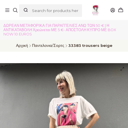
ΔΩΡΕΑΝ ΜΕΤΑΦΟΡΙΚΑ ΓΙΑ ΠΑΡΑΓΓΕΛΙΕΣ ΑΝΩ ΤΩΝ 50 € | Η
ΑΝΤΙΚΑΤΑΒΟΛΗ Χρεώνεται ΜΕ 5 €- ΑΠΟΣΤΟΛΗ ΚΥΠΡΟ ΜΕ BOX
NOW 10 EUROS
Αρχική
Παντελονια/Σορτς
33383 trousers beige