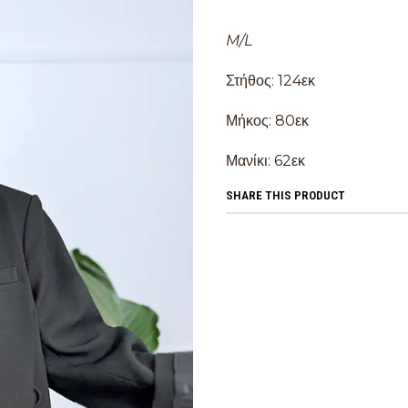
M/L
Στήθος: 124εκ
Μήκος: 80εκ
Μανίκι: 62εκ
SHARE THIS PRODUCT