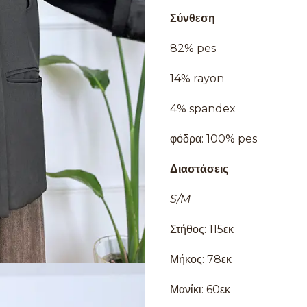
Σύνθεση
82% pes
14% rayon
4% spandex
φόδρα: 100% pes
Διαστάσεις
S/M
Στήθος: 115εκ
Μήκος: 78εκ
Μανίκι: 60εκ