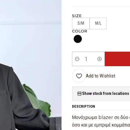
SIZE
S/M
M/L
COLOR
Quantity
Add to Wishlist
Show stock from locations
DESCRIPTION
Μονόχρωμο blazer σε δύο ά
όσο και με εμπριμέ κομμάτια