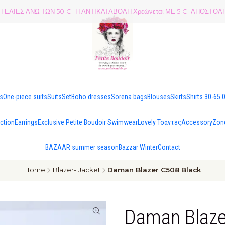
ΕΛΙΕΣ ΑΝΩ ΤΩΝ 50 € | Η ΑΝΤΙΚΑΤΑΒΟΛΗ Χρεώνεται ΜΕ 5 €- ΑΠΟΣΤ
es
One-piece suits
Suits
Set
Boho dresses
Sorena bags
Blouses
Skirts
Shirts 30-65.
ection
Earrings
Exclusive Petite Boudoir Swimwear
Lovely Τσαντες
Accessory
Zon
BAZAAR summer season
Bazzar Winter
Contact
Home
Blazer- Jacket
Daman Blazer C508 Black
|
Daman Blaze