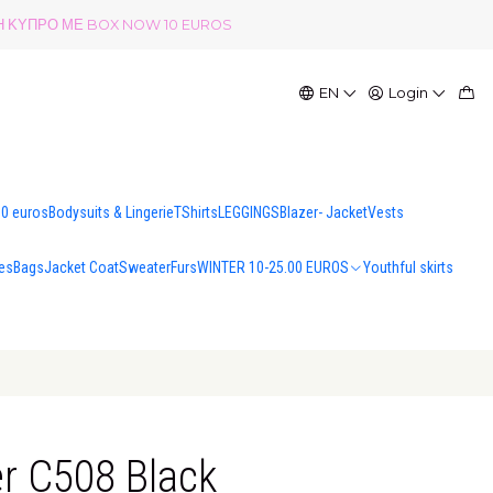
ΟΛΗ ΚΥΠΡΟ ΜΕ BOX NOW 10 EUROS
EN
Login
00 euros
Bodysuits & Lingerie
TShirts
LEGGINGS
Blazer- Jacket
Vests
es
Bags
Jacket Coat
Sweater
Furs
WINTER 10-25.00 EUROS
Youthful skirts
r C508 Black