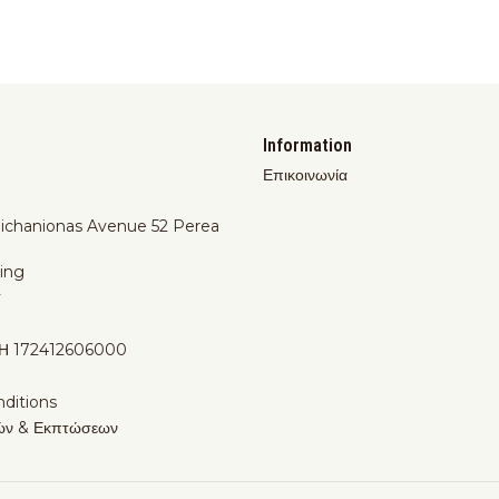
Information
Επικοινωνία
Michanionas Avenue 52 Perea
ing
y
Η 172412606000
ditions
ών & Εκπτώσεων