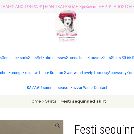
ΕΛΙΕΣ ΑΝΩ ΤΩΝ 50 € | Η ΑΝΤΙΚΑΤΑΒΟΛΗ Χρεώνεται ΜΕ 5 €- ΑΠΟΣΤ
es
One-piece suits
Suits
Set
Boho dresses
Sorena bags
Blouses
Skirts
Shirts 30-65.
ection
Earrings
Exclusive Petite Boudoir Swimwear
Lovely Τσαντες
Accessory
Zon
BAZAAR summer season
Bazzar Winter
Contact
Home
Skirts
Festi sequinned skirt
|
Festi sequinn