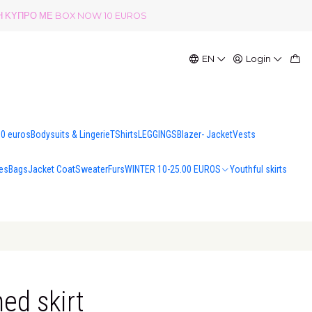
ΟΛΗ ΚΥΠΡΟ ΜΕ BOX NOW 10 EUROS
EN
Login
00 euros
Bodysuits & Lingerie
TShirts
LEGGINGS
Blazer- Jacket
Vests
es
Bags
Jacket Coat
Sweater
Furs
WINTER 10-25.00 EUROS
Youthful skirts
ed skirt