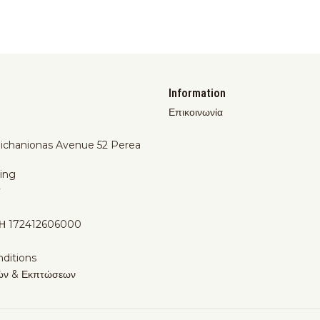
Information
Επικοινωνία
Michanionas Avenue 52 Perea
ing
y
Η 172412606000
ditions
ών & Εκπτώσεων