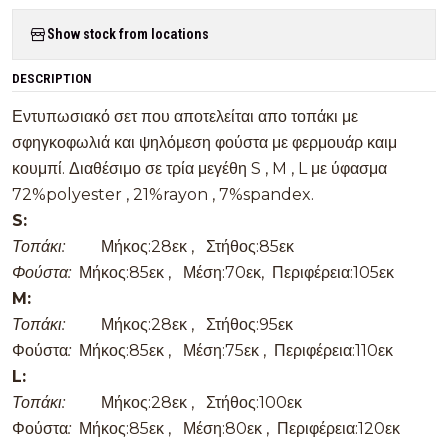
Show stock from locations
DESCRIPTION
Εντυπωσιακό σετ που αποτελείται απο τοπάκι με
σφηγκοφωλιά και ψηλόμεση φούστα με φερμουάρ καιμ
κουμπί. Διαθέσιμο σε τρία μεγέθη S , M , L με ύφασμα
72%polyester , 21%rayon , 7%spandex.
S:
Τοπάκι:
Μήκος:28εκ , Στήθος:85εκ
Φούστα:
Μήκος:85εκ , Μέση:70εκ, Περιφέρεια:105εκ
M:
Τοπάκι
:
Μήκος:28εκ , Στήθος:95εκ
Φούστα
:
Μήκος:85εκ , Μέση:75εκ , Περιφέρεια:110εκ
L:
Τοπάκι:
Μήκος:28εκ , Στήθος:100εκ
Φούστα
:
Μήκος:85εκ , Μέση:80εκ , Περιφέρεια:120εκ