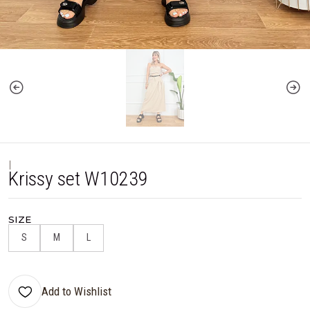
|
Krissy set W10239
SIZE
S
M
L
Add to Wishlist