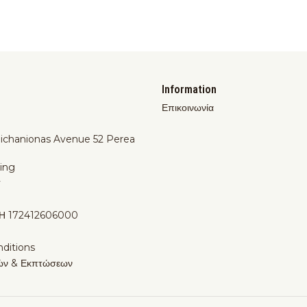
Information
Επικοινωνία
Michanionas Avenue 52 Perea
ing
y
Η 172412606000
ditions
ών & Εκπτώσεων