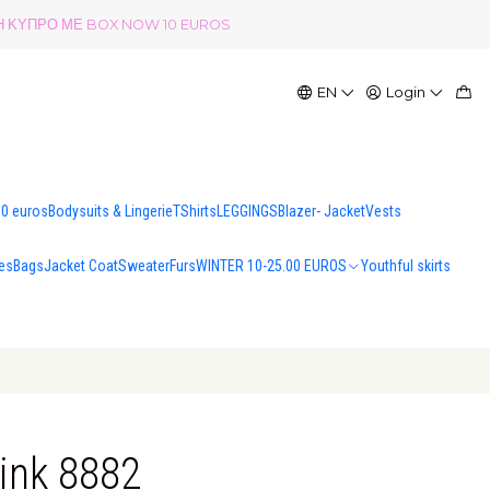
ΟΛΗ ΚΥΠΡΟ ΜΕ BOX NOW 10 EUROS
EN
Login
00 euros
Bodysuits & Lingerie
TShirts
LEGGINGS
Blazer- Jacket
Vests
es
Bags
Jacket Coat
Sweater
Furs
WINTER 10-25.00 EUROS
Youthful skirts
ink 8882