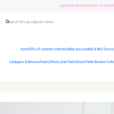
ΔΩΡΕΑΝ ΜΕΤΑΦΟΡΙΚΑ ΓΙΑ ΠΑΡΑΓΓ
Home
50% off summer collection
Maxi dresses
Midi & Mini Dress
Cardigans & Kimonos
Pants/Shorts
Jean Pants
Shoes
Petite Boudoir Coll