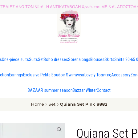
ΕΛΙΕΣ ΑΝΩ ΤΩΝ 50 € | Η ΑΝΤΙΚΑΤΑΒΟΛΗ Χρεώνεται ΜΕ 5 €- ΑΠΟΣΤ
es
One-piece suits
Suits
Set
Boho dresses
Sorena bags
Blouses
Skirts
Shirts 30-65.
ection
Earrings
Exclusive Petite Boudoir Swimwear
Lovely Τσαντες
Accessory
Zon
BAZAAR summer season
Bazzar Winter
Contact
Home
Set
Quiana Set Pink 8882
|
Quiana Set P