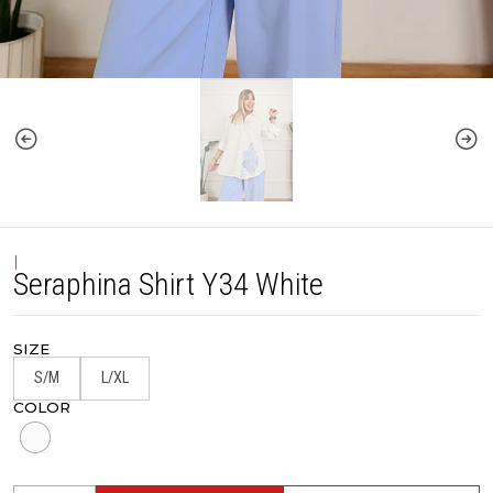
|
Seraphina Shirt Y34 White
SIZE
S/M
L/XL
COLOR