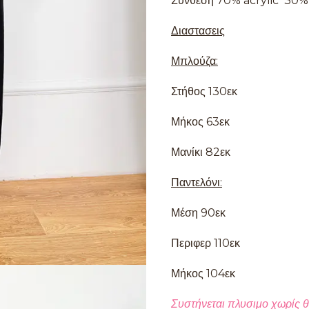
Σύνθεση 70% acrylic 30%
Διαστασεις
Μπλούζα:
Στήθος 130εκ
Μήκος 63εκ
Μανίκι 82εκ
Παντελόνι:
Μέση 90εκ
Περιφερ 110εκ
Μήκος 104εκ
Συστήνεται πλυσιμο χωρίς θ