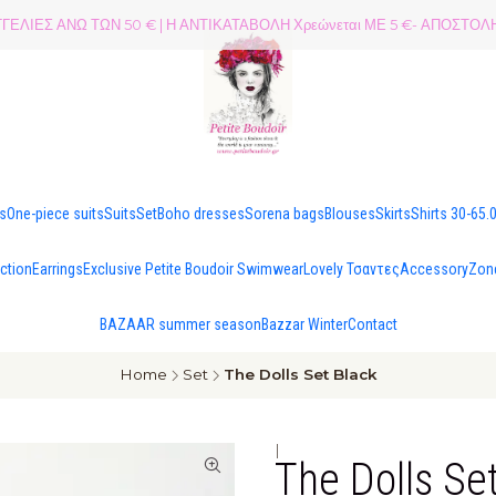
ΕΛΙΕΣ ΑΝΩ ΤΩΝ 50 € | Η ΑΝΤΙΚΑΤΑΒΟΛΗ Χρεώνεται ΜΕ 5 €- ΑΠΟΣΤ
es
One-piece suits
Suits
Set
Boho dresses
Sorena bags
Blouses
Skirts
Shirts 30-65.
ection
Earrings
Exclusive Petite Boudoir Swimwear
Lovely Τσαντες
Accessory
Zon
BAZAAR summer season
Bazzar Winter
Contact
Home
Set
The Dolls Set Black
|
The Dolls Se