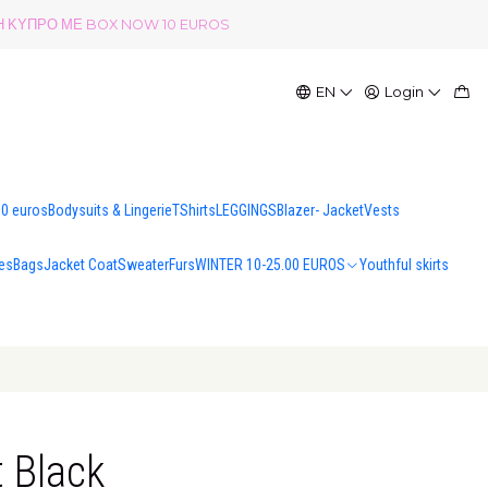
ΟΛΗ ΚΥΠΡΟ ΜΕ BOX NOW 10 EUROS
EN
Login
00 euros
Bodysuits & Lingerie
TShirts
LEGGINGS
Blazer- Jacket
Vests
es
Bags
Jacket Coat
Sweater
Furs
WINTER 10-25.00 EUROS
Youthful skirts
t Black