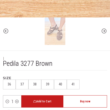
|
Pedila 3277 Brown
SIZE
36
37
38
39
40
41
Add to Cart
Buy now
Quantity