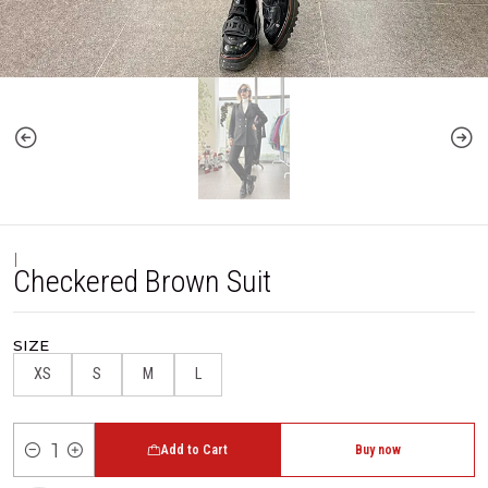
|
Checkered Brown Suit
SIZE
XS
S
M
L
Add to Cart
Buy now
Quantity